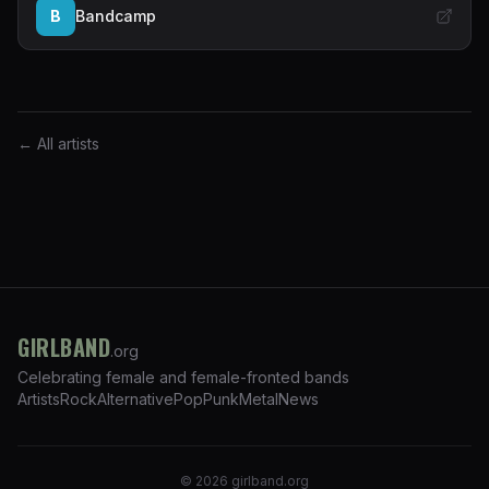
B
Bandcamp
← All artists
GIRLBAND
.org
Celebrating female and female-fronted bands
Artists
Rock
Alternative
Pop
Punk
Metal
News
©
2026
girlband.org