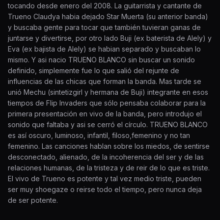
tocando desde enero del 2008. La guitarrista y cantante de
Trueno Claudya habia dejado Star Muerta (su anterior banda)
y buscaba gente para tocar que también tuvieran ganas de
juntarse y divertirse, por otro lado Buji (ex baterista de Alely) y
Eva (ex bajista de Alely) se habian separado y buscaban lo
mismo. Y asi nacio TRUENO BLANCO sin buscar un sonido
definido, simplemente fue lo que salió del rejunte de
influencias de las chicas que forman la banda. Mas tarde se
unió Mechu (sintetizgirl y hermana de Buji) integrante en esos
tiempos de Flip Invaders que sólo pensaba colaborar para la
primera presentación en vivo de la banda, pero introdujo el
sonido que faltaba y asi se cerró el círculo. TRUENO BLANCO
es así oscuro, luminoso, infantil, filoso,femenino y no tan
femenino. Las canciones hablan sobre los miedos, de sentirse
desconectado, alienado, de la incoherencia del ser y de las
relaciones humanas, de la tristeza y de reir de lo que es triste.
El vivo de Trueno es potente y tal vez medio triste, pueden
ser muy shoegaze o reirse todo el tiempo, pero nunca deja
de ser potente.